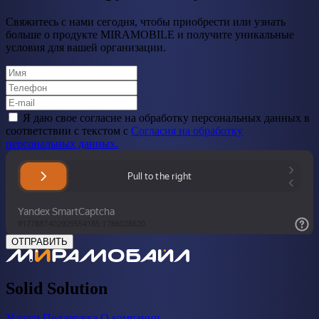
Свяжитесь с нами сегодня, чтобы приобрести или узнать
больше о продукте MIRAMOBILE и получите уникальные
условия для вашей организации.
Я даю свое cогласие на обработку персональных данных в
соответствии с текстом с
Согласия на обработку
персональных данных.
ОТПРАВИТЬ
Solid Solution
Услуги
Поддержка
О компании