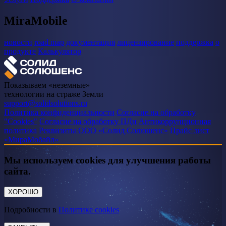
MiraMobile
новости
road map
документация
лицензирование
поддержка
о
продукте
Калькулятор
Показываем «неземные»
технологии на страже Земли
support@solidsolutions.ru
Политика конфиденциальности
Согласие на обработку
"Cookies"
Согласие на обработку ПДн
Антикоррупционная
политика
Реквизиты ООО «Солид Солюшенс»
Прайс лист
«МираМобайл»
Мы используем cookies для улучшения работы
сайта.
ХОРОШО
Подробности в
Политике cookies