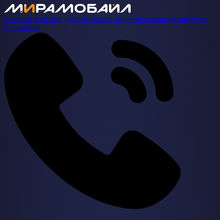
новости
road map
документация
лицензирование
о продукте
поддержка