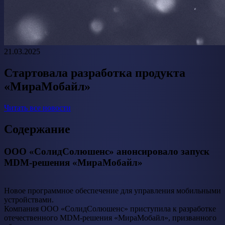
21.03.2025
Cтартовала разработка продукта
«МираМобайл»
Читать все новости
Содержание
ООО «СолидСолюшенс» анонсировало запуск
MDM-решения «МираМобайл»
Новое программное обеспечение для управления мобильными
устройствами.
Компания ООО «СолидСолюшенс» приступила к разработке
отечественного MDM-решения «МираМобайл», призванного