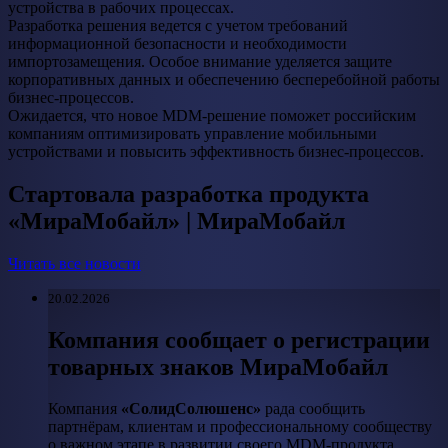
устройства в рабочих процессах.
Разработка решения ведется с учетом требований
информационной безопасности и необходимости
импортозамещения. Особое внимание уделяется защите
корпоративных данных и обеспечению бесперебойной работы
бизнес-процессов.
Ожидается, что новое MDM-решение поможет российским
компаниям оптимизировать управление мобильными
устройствами и повысить эффективность бизнес-процессов.
Cтартовала разработка продукта
«МираМобайл» | МираМобайл
Читать все новости
20.02.2026
Компания сообщает о регистрации
товарных знаков МираМобайл
Компания
«СолидСолюшенс»
рада сообщить
партнёрам, клиентам и профессиональному сообществу
о важном этапе в развитии своего MDM-продукта