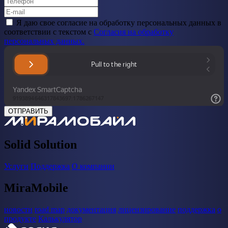
Я даю свое cогласие на обработку персональных данных в
соответствии с текстом с
Согласия на обработку
персональных данных.
ОТПРАВИТЬ
Solid Solution
Услуги
Поддержка
О компании
MiraMobile
новости
road map
документация
лицензирование
поддержка
о
продукте
Калькулятор