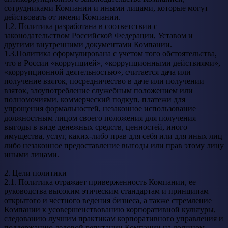
сотрудниками Компании и иными лицами, которые могут
действовать от имени Компании.
1.2. Политика разработана в соответствии с
законодательством Российской Федерации, Уставом и
другими внутренними документами Компании.
1.3.Политика сформулирована с учетом того обстоятельства,
что в России «коррупцией», «коррупционными действиями»,
«коррупционной деятельностью», считается дача или
получение взяток, посредничество в даче или получении
взяток, злоупотребление служебным положением или
полномочиями, коммерческий подкуп, платежи для
упрощения формальностей, незаконное использование
должностным лицом своего положения для получения
выгоды в виде денежных средств, ценностей, иного
имущества, услуг, каких-либо прав для себя или для иных лиц
либо незаконное предоставление выгоды или прав этому лицу
иными лицами.
2. Цели политики
2.1. Политика отражает приверженность Компании, ее
руководства высоким этическим стандартам и принципам
открытого и честного ведения бизнеса, а также стремление
Компании к усовершенствованию корпоративной культуры,
следованию лучшим практикам корпоративного управления и
поддержанию деловой репутации Компании на должном