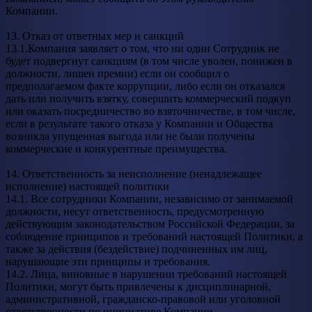
Компании.
13. Отказ от ответных мер и санкций
13.1.Компания заявляет о том, что ни один Сотрудник не
будет подвергнут санкциям (в том числе уволен, понижен в
должности, лишен премии) если он сообщил о
предполагаемом факте коррупции, либо если он отказался
дать или получить взятку, совершить коммерческий подкуп
или оказать посредничество во взяточничестве, в том числе,
если в результате такого отказа у Компании и Общества
возникла упущенная выгода или не были получены
коммерческие и конкурентные преимущества.
14. Ответственность за неисполнение (ненадлежащее
исполнение) настоящей политики
14.1. Все сотрудники Компании, независимо от занимаемой
должности, несут ответственность, предусмотренную
действующим законодательством Российской Федерации, за
соблюдение принципов и требований настоящей Политики, а
также за действия (бездействие) подчиненных им лиц,
нарушающие эти принципы и требования.
14.2. Лица, виновные в нарушении требований настоящей
Политики, могут быть привлечены к дисциплинарной,
административной, гражданско-правовой или уголовной
ответственности по инициативе Компании,