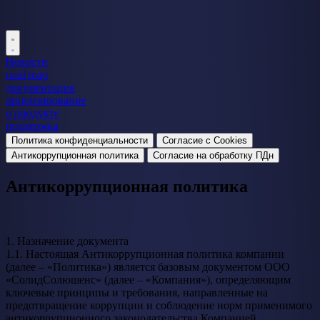
Новости
road map
документация
лицензирование
о продукте
поддержка
Политика конфиденциальности
Согласие c Cookies
Антикоррупционная политика
Согласие на обработку ПДн
Антикоррупционная политика
1. Назначение документа
1.1. Настоящая Антикоррупционная политика компании
(далее – «Политика») является базовым документом ООО
«СолидСолюшенс» (далее – «Компания»), определяющим
ключевые принципы и требования, направленные на
предотвращение коррупции и соблюдение норм применимого
антикоррупционного законодательства Компанией,