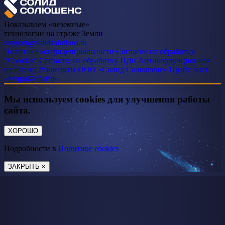
Показываем «неземные»
технологии на страже Земли
support@solidsolutions.ru
Политика конфиденциальности
Согласие на обработку
"Cookies"
Согласие на обработку ПДн
Антикоррупционная
политика
Реквизиты ООО «Солид Солюшенс»
Прайс лист
«МираМобайл»
Мы используем cookies для улучшения работы
сайта.
ХОРОШО
Подробности в
Политике cookies
ЗАКРЫТЬ ×