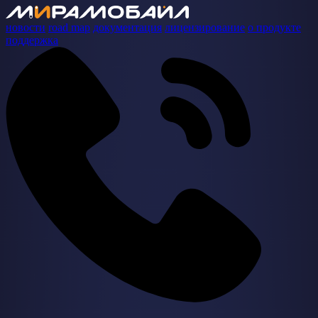
новости
road map
документация
лицензирование
о продукте
поддержка