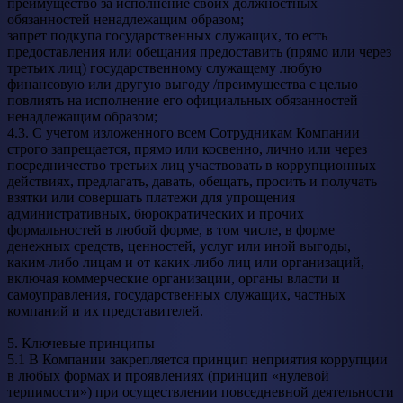
преимущество за исполнение своих должностных
обязанностей ненадлежащим образом;
запрет подкупа государственных служащих, то есть
предоставления или обещания предоставить (прямо или через
третьих лиц) государственному служащему любую
финансовую или другую выгоду /преимущества с целью
повлиять на исполнение его официальных обязанностей
ненадлежащим образом;
4.3. С учетом изложенного всем Сотрудникам Компании
строго запрещается, прямо или косвенно, лично или через
посредничество третьих лиц участвовать в коррупционных
действиях, предлагать, давать, обещать, просить и получать
взятки или совершать платежи для упрощения
административных, бюрократических и прочих
формальностей в любой форме, в том числе, в форме
денежных средств, ценностей, услуг или иной выгоды,
каким-либо лицам и от каких-либо лиц или организаций,
включая коммерческие организации, органы власти и
самоуправления, государственных служащих, частных
компаний и их представителей.
5. Ключевые принципы
5.1 В Компании закрепляется принцип неприятия коррупции
в любых формах и проявлениях (принцип «нулевой
терпимости») при осуществлении повседневной деятельности