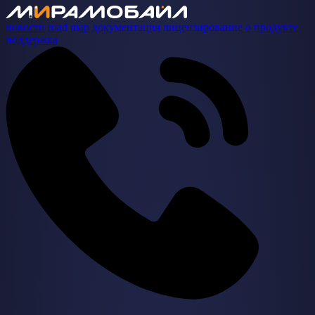
новости
road map
документация
лицензирование
о продукте
поддержка