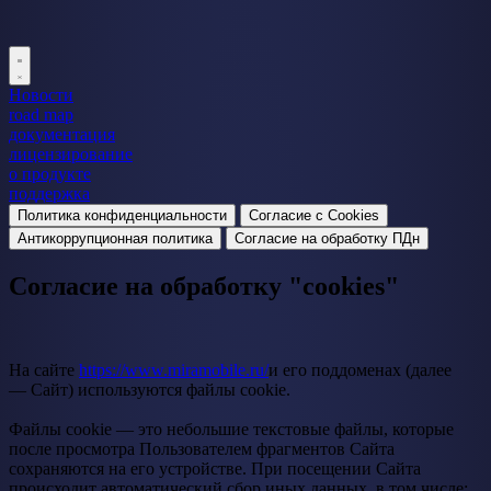
Новости
road map
документация
лицензирование
о продукте
поддержка
Политика конфиденциальности
Согласие c Cookies
Антикоррупционная политика
Согласие на обработку ПДн
Согласие на обработку "cookies"
На сайте
https://www.miramobile.ru/
и его поддоменах (далее
— Сайт) используются файлы cookie.
Файлы cookie — это небольшие текстовые файлы, которые
после просмотра Пользователем фрагментов Сайта
сохраняются на его устройстве. При посещении Сайта
происходит автоматический сбор иных данных, в том числе: