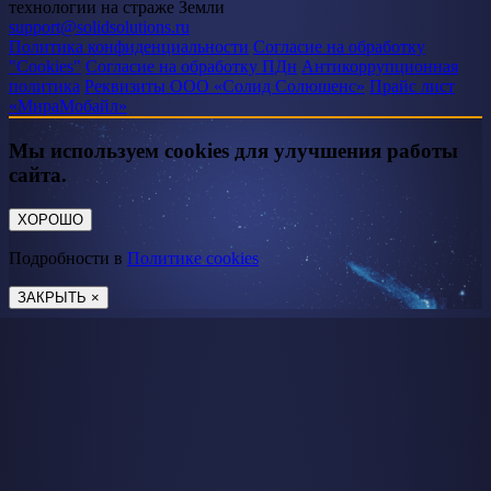
технологии на страже Земли
support@solidsolutions.ru
Политика конфиденциальности
Согласие на обработку
"Cookies"
Согласие на обработку ПДн
Антикоррупционная
политика
Реквизиты ООО «Солид Солюшенс»
Прайс лист
«МираМобайл»
Мы используем cookies для улучшения работы
сайта.
ХОРОШО
Подробности в
Политике cookies
ЗАКРЫТЬ ×