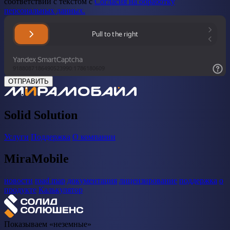
соответствии с текстом с
Согласия на обработку
персональных данных.
ОТПРАВИТЬ
Solid Solution
Услуги
Поддержка
О компании
MiraMobile
новости
road map
документация
лицензирование
поддержка
о
продукте
Калькулятор
Показываем «неземные»